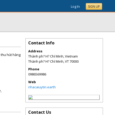
Log In
SIGN UP
Contact Info
Address
g thu hút hàng
Thành ph? H? Chí Minh, Vietnam
Thành ph? H? Chí Minh
,
VT
70000
Phone
0986569986
Web
nhacaiuytin.earth
,
Contact Us