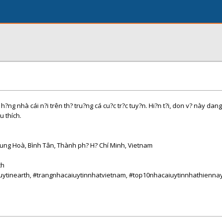
?ng nhà cái n?i trên th? tru?ng cá cu?c tr?c tuy?n. Hi?n t?i, don v? này dan
u thích.
Hung Hoà, Bình Tân, Thành ph? H? Chí Minh, Vietnam
th
uytinearth, #trangnhacaiuytinnhatvietnam, #top10nhacaiuytinnhathiennay