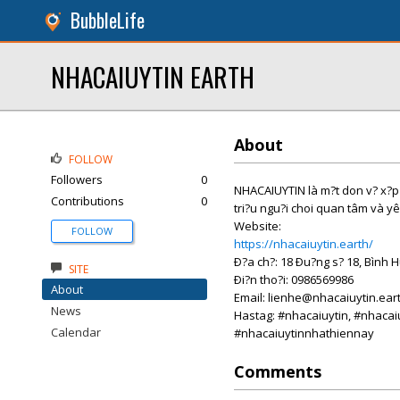
BubbleLife
NHACAIUYTIN EARTH
About
FOLLOW
Followers
0
NHACAIUYTIN là m?t don v? x?p h
Contributions
0
tri?u ngu?i choi quan tâm và yê
Website:
FOLLOW
https://nhacaiuytin.earth/
Ð?a ch?: 18 Ðu?ng s? 18, Bình 
SITE
Ði?n tho?i: 0986569986
About
Email: lienhe@nhacaiuytin.ear
News
Hastag: #nhacaiuytin, #nhacai
Calendar
#nhacaiuytinnhathiennay
Comments